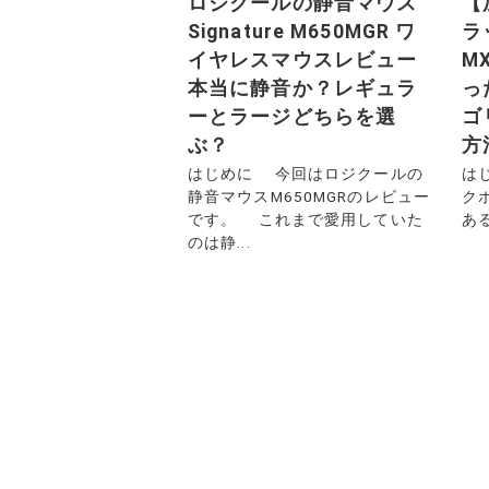
ロジクールの静音マウス
【
Signature M650MGR ワ
ラ
イヤレスマウスレビュー
M
本当に静音か？レギュラ
っ
ーとラージどちらを選
ゴ
ぶ？
方
はじめに 今回はロジクールの
は
静音マウスM650MGRのレビュー
ク
です。 これまで愛用していた
あ
のは静...