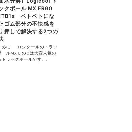
加水分解】Logicool ト
ックボール MX ERGO
XTB1s ベトベトにな
たゴム部分の不快感を
リ押しで解決する2つの
法
じめに ロジクールのトラッ
ボールMX ERGOは大変人気の
るトラックボールです。...