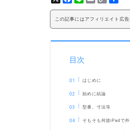
a
n
m
o
有
c
e
ai
p
この記事にはアフィリエイト広告
e
l
y
b
Li
o
n
o
k
目次
k
はじめに
始めに結論
型番、寸法等
そもそも何故iPadで