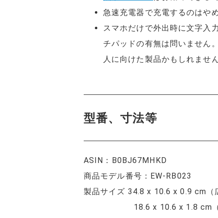
急速充電器で充電するのはや
スマホだけで外出時に文字入
チパッドの有無は問いません。
人に向けた製品かもしれませ
型番、寸法等
ASIN：B0BJ67MHKD
商品モデル番号：‎EW-RB023
製品サイズ ‎34.8 x 10.6 x 0.9 
18.6 x 10.6 x 1.8 c