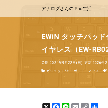
アナログさんのiPad生活
EWiN タッチパッド
イヤレス（EW-RB0
公開:2024年9月22日(日)
更新:2026年2
ガジェット
/
キーボード・マウス
X
F
Li
E
C
共