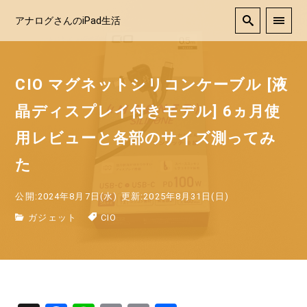
アナログさんのiPad生活
CIO マグネットシリコンケーブル [液
晶ディスプレイ付きモデル] 6ヵ月使
用レビューと各部のサイズ測ってみ
た
公開:2024年8月7日(水)
更新:2025年8月31日(日)
ガジェット
CIO