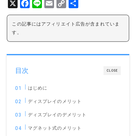
X
F
Li
E
C
共
a
n
m
o
有
c
e
ai
p
この記事にはアフィリエイト広告が含まれていま
e
l
y
す。
b
Li
o
n
o
k
k
目次
CLOSE
はじめに
ディスプレイのメリット
ディスプレイのデメリット
マグネット式のメリット