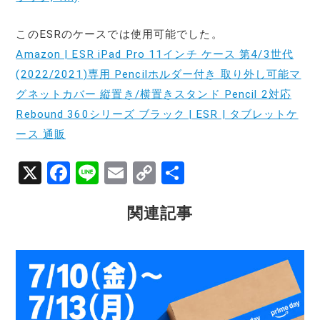
このESRのケースでは使用可能でした。
Amazon | ESR iPad Pro 11インチ ケース 第4/3世代
(2022/2021)専用 Pencilホルダー付き 取り外し可能マ
グネットカバー 縦置き/横置きスタンド Pencil 2対応
Rebound 360シリーズ ブラック | ESR | タブレットケ
ース 通販
X
F
Li
E
C
共
a
n
m
o
有
関連記事
c
e
ai
p
e
l
y
b
Li
o
n
o
k