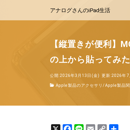
アナログさんのiPad生活
【縦置きが便利】MO
の上から貼ってみ
公開:2026年3月13日(金)
更新:2026年7
Apple製品のアクセサリ
/
Apple製品
X
F
Li
E
C
共