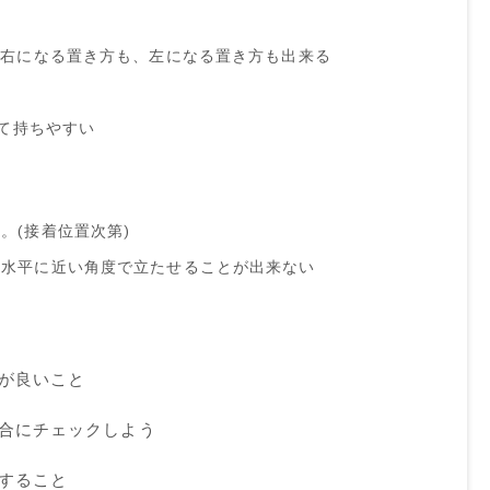
が右になる置き方も、左になる置き方も出来る
って持ちやすい
。(接着位置次第)
は水平に近い角度で立たせることが出来ない
が良いこと
合にチェックしよう
すること