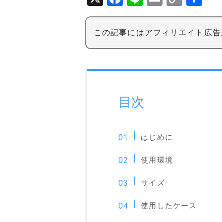
a
n
m
o
有
c
e
ai
p
この記事にはアフィリエイト広告
e
l
y
b
Li
o
n
o
k
目次
k
はじめに
使用環境
サイズ
使用したケース